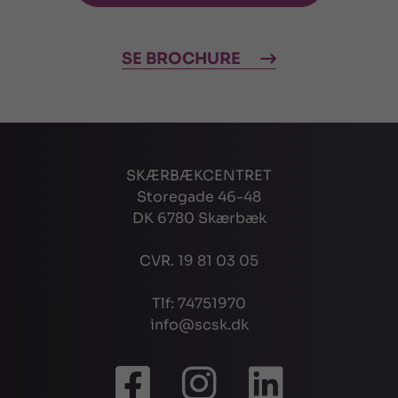
SE BROCHURE
SKÆRBÆKCENTRET
Storegade 46-48
DK 6780 Skærbæk
CVR. 19 81 03 05
Tlf: 74751970
info@scsk.dk