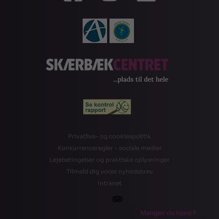
Privatlivs- og cookiespolitik
Konkurrenceregler - sociale medier
Lejebetingelser og praktiske oplysninger
Tilmeld dig vores nyhedsbrev
Intranet