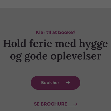
Klar til at booke?
Hold ferie med hygge
og gode oplevelser
Book her

SE BROCHURE