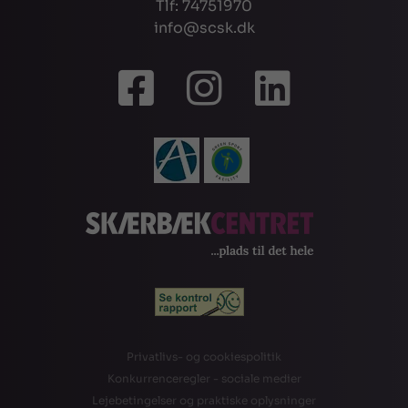
Tlf: 74751970
info@scsk.dk
Privatlivs- og cookiespolitik
Konkurrenceregler - sociale medier
Lejebetingelser og praktiske oplysninger