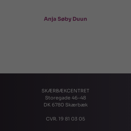
Anja Søby Duun
SKÆRBÆKCENTRET
Storegade 46-48
DK 6780 Skærbæk
CVR. 19 81 03 05