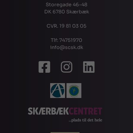
Storegade 46-48
DK 6780 Skærbæk
CVR. 19 81 03 05
Tlf: 74751970
info@scsk.dk