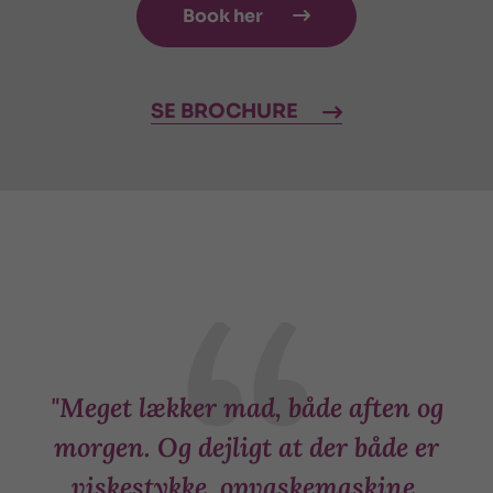
Book her

SE BROCHURE
d
"Meget lækker mad, både aften og
r
morgen. Og dejligt at der både er
viskestykke, opvaskemaskine,