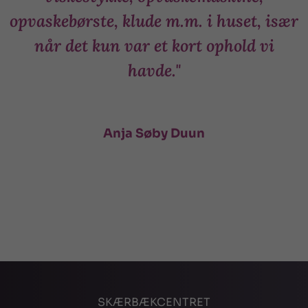
opvaskebørste, klude m.m. i huset, især
t
når det kun var et kort ophold vi
havde."
Anja Søby Duun
SKÆRBÆKCENTRET