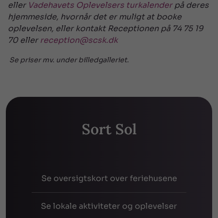
eller
Vadehavets Oplevelsers turkalender
på deres
hjemmeside, hvornår det er muligt at booke
oplevelsen, eller kontakt Receptionen på 74 75 19
70 eller
reception@scsk.dk
Se priser mv. under billedgalleriet.
SE MERE
SE MINDRE


Sort Sol
Se oversigtskort over feriehusene
Se lokale aktiviteter og oplevelser