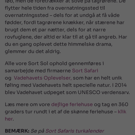
løb, men de foretrækker at sove på tagrørene. De
flytter hele tiden fra overnatningssted til
overnatningssted – dels for at undgå at få våde
fødder, fordi tagrørene knækker, når stærene har
brugt dem et par nætter, dels for at narre
rovfuglene, der altid er klar til at gå til angreb. Har
du en gang oplevet dette himmelske drama,
glemmer du det aldrig.
Alle vore Sort Sol ophold gennemføres i
samarbejde med firmaerne
Sort Safari
og
Vadehavets Oplevelser,
som har en helt unik
føling med Vadehavets helt specielle natur. I 2014
blev Vadehavet udpeget som UNESCO verdensarv.
Læs mere om vore
dejlige feriehuse
og tag en 360
graders tur rundt i et af de skønne feriehuse –
klik
her
.
BEMÆRK:
Se på
Sort Safaris turkalender