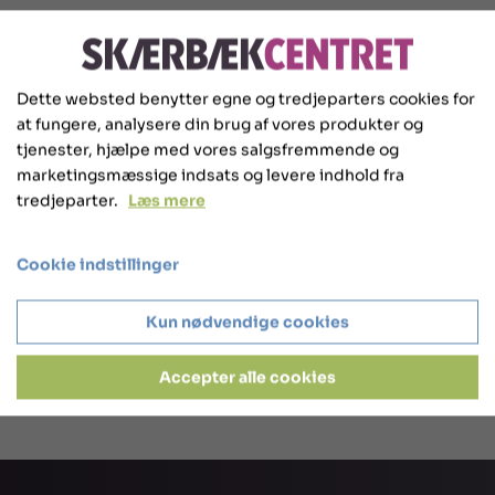
Dette websted benytter egne og tredjeparters cookies for
at fungere, analysere din brug af vores produkter og
tjenester, hjælpe med vores salgsfremmende og
marketingsmæssige indsats og levere indhold fra
tredjeparter.
Læs mere
Ved indsendelse af forespørgslen accepterer jeg
skærbækcentrets privatlivspolitik
og at de må
Cookie indstillinger
kontakte mig.
Kun nødvendige cookies
Accepter alle cookies