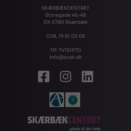
SKÆRBÆKCENTRET
Storegade 46-48
DK 6780 Skærbæk
CVR. 19 81 03 05
Tlf: 74751970
info@scsk.dk